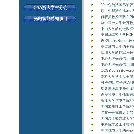
我中心与法国巴黎萨
OSA浙大学生分会
硕士生戴浩在Nano 
何赛灵教授团队在Phys
光电智能感知项目
华中科技大学朱䒟教授
中山大学的刘进教授来
美国华盛顿大学ECE系R
教授Cees Ronda
香港城市大学的王骋教
深圳大学的屈军乐教授来
中心无线光通信小组
中心无线光通信小组
UCSB John Bow
剑桥大学博士后王俊嘉
AI 光电组在全球 AI 
瑞典隆德高中师生团访
丹麦科技大学蒲敏皓副
浙江大学信电学院的林
美国加州理工学院的杨
巴黎—萨克雷大学代表
美国波士顿东北大学Yon
中科院宁波工业技术研究院的
香港城市大学的Alex 