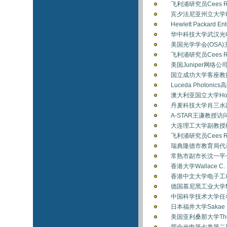
飞利浦研究员Cees R
宾夕法尼亚州立大学I. 
Hewlett Packar
华中科技大学武汉光电
美国光学学会(OSA)主
飞利浦研究员Cees R
美国Juniper网络
国立成功大学客座教授Ji
Luceda Photoni
澳大利亚国立大学Hoe
丹麦科技大学肖三水副
A-STAR王谦教授访问
大连理工大学副教授梅
飞利浦研究员Cees R
瑞典隆德市教育局代表团
常熟市副市长沈一平一
香港大学Wallace C
香港中文大学电子工程
德国慕尼黑工业大学Max
中国科学技术大学任希
日本福井大学Sakae 
美国亚利桑那大学Thom