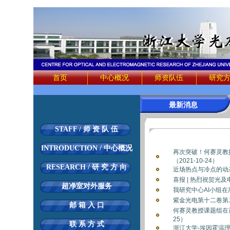
首页
中心概况
师资队伍
研究
最新消息
STAFF / 师 资 队 伍
INTRODUCTION / 中心概况
再次突破！何赛灵教
（2021-10-24）
RESEARCH / 研 究 方 向
近场热点与冷点的动态切
喜报 | 热烈祝贺光及
超净室对外服务
我研究中心AI小组在序
紫金光电第十二卷第二期
邮 箱 入 口
何赛灵教授课题组在百
25）
联 系 方 式
浙江大学-埃因霍温理